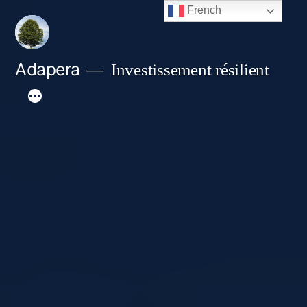
Aller
French
au
contenu
Adapera
Investissement résilient